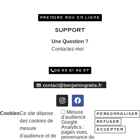
PRENDRE RDV EN LIGNE
SUPPORT
Une Question ?
Contactez-moi
06 95 61 46 97
Mesure
Cookies
Ce site dépose
PERSONNALISER
d'audience
des cookies de
Google
REFUSER
Analytics :
mesure
ACCEPTER
pages vues,
d'audience et de
provenance du